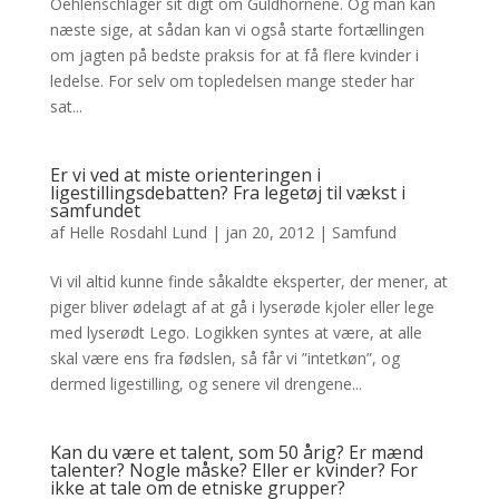
Oehlenschläger sit digt om Guldhornene. Og man kan
næste sige, at sådan kan vi også starte fortællingen
om jagten på bedste praksis for at få flere kvinder i
ledelse. For selv om topledelsen mange steder har
sat...
Er vi ved at miste orienteringen i
ligestillingsdebatten? Fra legetøj til vækst i
samfundet
af
Helle Rosdahl Lund
|
jan 20, 2012
|
Samfund
Vi vil altid kunne finde såkaldte eksperter, der mener, at
piger bliver ødelagt af at gå i lyserøde kjoler eller lege
med lyserødt Lego. Logikken syntes at være, at alle
skal være ens fra fødslen, så får vi ”intetkøn”, og
dermed ligestilling, og senere vil drengene...
Kan du være et talent, som 50 årig? Er mænd
talenter? Nogle måske? Eller er kvinder? For
ikke at tale om de etniske grupper?