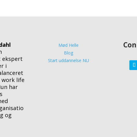
Con
dahl
Mød Helle
n
Blog
 ekspert
Start uddannelse NU
r i
alanceret
 work life
Hun har
s
med
ganisatio
ng og