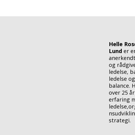
Helle Ros
Lund
er e
anerkendt
og rådgive
ledelse, b
ledelse og
balance. 
over 25 år
erfaring 
ledelse,or
nsudvikli
strategi.