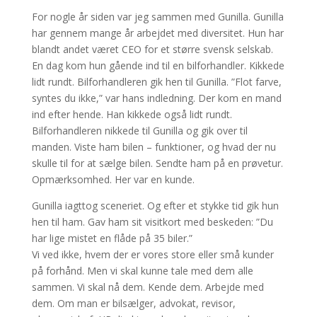
For nogle år siden var jeg sammen med Gunilla. Gunilla
har gennem mange år arbejdet med diversitet. Hun har
blandt andet været CEO for et større svensk selskab.
En dag kom hun gående ind til en bilforhandler. Kikkede
lidt rundt. Bilforhandleren gik hen til Gunilla. ”Flot farve,
syntes du ikke,” var hans indledning. Der kom en mand
ind efter hende. Han kikkede også lidt rundt.
Bilforhandleren nikkede til Gunilla og gik over til
manden. Viste ham bilen – funktioner, og hvad der nu
skulle til for at sælge bilen. Sendte ham på en prøvetur.
Opmærksomhed. Her var en kunde.
Gunilla iagttog sceneriet. Og efter et stykke tid gik hun
hen til ham. Gav ham sit visitkort med beskeden: ”Du
har lige mistet en flåde på 35 biler.”
Vi ved ikke, hvem der er vores store eller små kunder
på forhånd. Men vi skal kunne tale med dem alle
sammen. Vi skal nå dem. Kende dem. Arbejde med
dem. Om man er bilsælger, advokat, revisor,