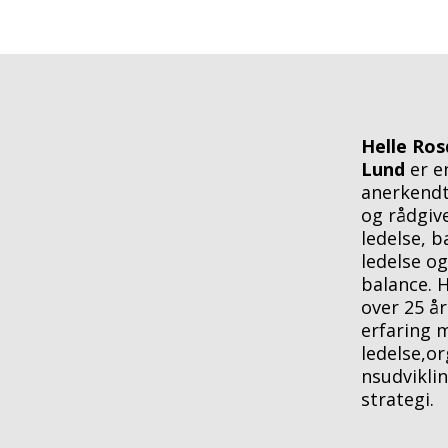
Helle Ros
Lund
er e
anerkendt
og rådgive
ledelse, b
ledelse og
balance. 
over 25 år
erfaring 
ledelse,or
nsudvikli
strategi.