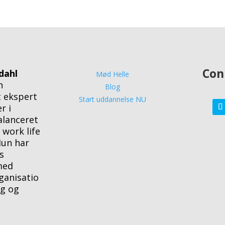
Con
dahl
Mød Helle
n
Blog
 ekspert
Start uddannelse NU
r i
alanceret
 work life
Hun har
s
med
ganisatio
ng og