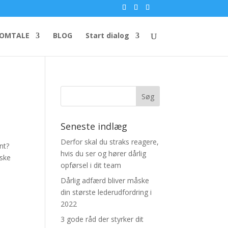
EOMTALE
BLOG
Start dialog
Seneste indlæg
Derfor skal du straks reagere,
ent?
hvis du ser og hører dårlig
iske
opførsel i dit team
Dårlig adfærd bliver måske
din største lederudfordring i
2022
3 gode råd der styrker dit