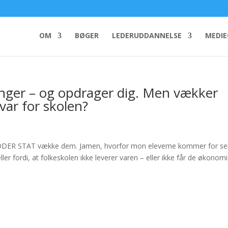
OM
BØGER
LEDERUDDANNELSE
MEDI
nger – og opdrager dig. Men vækker
var for skolen?
d
 MODER STAT vække dem. Jamen, hvorfor mon eleverne kommer for s
ler fordi, at folkeskolen ikke leverer varen – eller ikke får de økonom