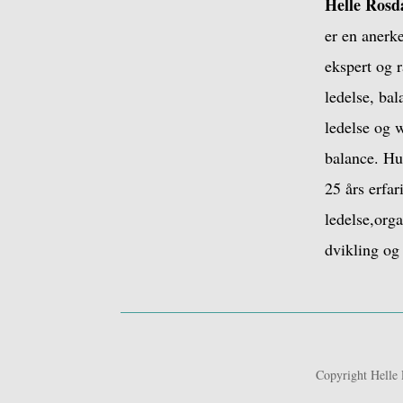
Helle Rosd
er en anerk
ekspert og r
ledelse, bal
ledelse og w
balance. Hu
25 års erfa
ledelse,org
dvikling og 
Copyright Helle