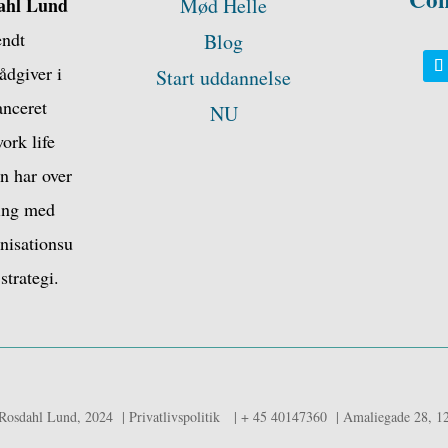
ahl Lund
Mød Helle
endt
Blog
ådgiver i
Start uddannelse
anceret
NU
ork life
n har over
ring med
anisationsu
strategi.
 Rosdahl Lund, 2024 | Privatlivspolitik | + 45 40147360 | Amaliegade 28, 