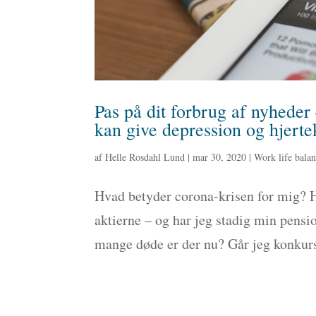
Pas på dit forbrug af nyhede
kan give depression og hjer
af
Helle Rosdahl Lund
|
mar 30, 2020
|
Work life bala
Hvad betyder corona-krisen for mig? H
aktierne – og har jeg stadig min pens
mange døde er der nu? Går jeg konkur