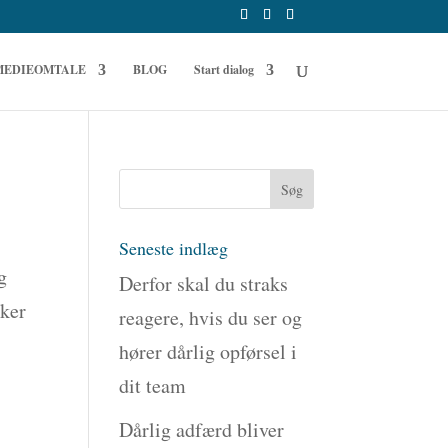
MEDIEOMTALE
BLOG
Start dialog
Seneste indlæg
g
Derfor skal du straks
rker
reagere, hvis du ser og
hører dårlig opførsel i
dit team
Dårlig adfærd bliver