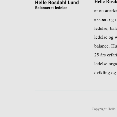
Helle Rosd
er en anerk
ekspert og r
ledelse, bal
ledelse og w
balance. Hu
25 års erfa
ledelse,org
dvikling og 
Copyright Helle