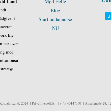
ahl Lund
Mød Helle
endt
Blog
ådgiver i
Start uddannelse
anceret
NU
ork life
n har over
ring med
anisationsu
strategi.
 Rosdahl Lund, 2024 | Privatlivspolitik | + 45 40147360 | Amaliegade 28, 