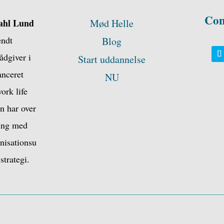
Con
ahl Lund
Mød Helle
endt
Blog
ådgiver i
Start uddannelse
anceret
NU
ork life
n har over
ring med
anisationsu
strategi.