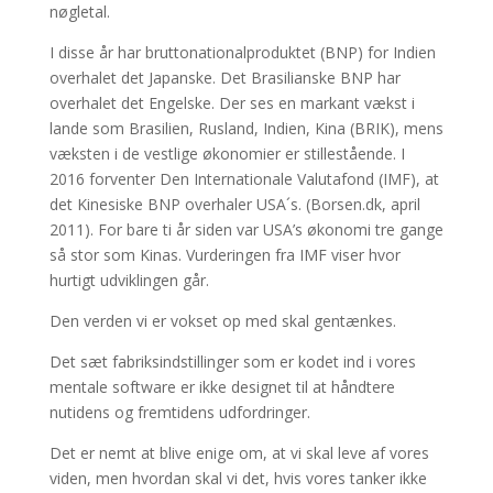
nøgletal.
I disse år har bruttonationalproduktet (BNP) for Indien
overhalet det Japanske. Det Brasilianske BNP har
overhalet det Engelske. Der ses en markant vækst i
lande som Brasilien, Rusland, Indien, Kina (BRIK), mens
væksten i de vestlige økonomier er stillestående. I
2016 forventer Den Internationale Valutafond (IMF), at
det Kinesiske BNP overhaler USA´s. (Borsen.dk, april
2011). For bare ti år siden var USA’s økonomi tre gange
så stor som Kinas. Vurderingen fra IMF viser hvor
hurtigt udviklingen går.
Den verden vi er vokset op med skal gentænkes.
Det sæt fabriksindstillinger som er kodet ind i vores
mentale software er ikke designet til at håndtere
nutidens og fremtidens udfordringer.
Det er nemt at blive enige om, at vi skal leve af vores
viden, men hvordan skal vi det, hvis vores tanker ikke