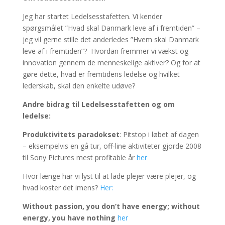
Jeg har startet Ledelsesstafetten. Vi kender
spørgsmålet ”Hvad skal Danmark leve af i fremtiden” –
jeg vil gerne stille det anderledes ”Hvem skal Danmark
leve af i fremtiden”? Hvordan fremmer vi vækst og
innovation gennem de menneskelige aktiver? Og for at
gøre dette, hvad er fremtidens ledelse og hvilket
lederskab, skal den enkelte udøve?
Andre bidrag til Ledelsesstafetten og om
ledelse:
Produktivitets paradokset
: Pitstop i løbet af dagen
– eksempelvis en gå tur, off-line aktiviteter gjorde 2008
til Sony Pictures mest profitable år
her
Hvor længe har vi lyst til at lade plejer være plejer, og
hvad koster det imens?
Her:
Without passion, you don’t have energy; without
energy, you have nothing
her