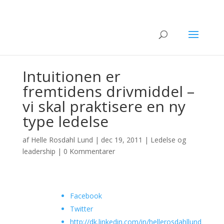
Intuitionen er
fremtidens drivmiddel –
vi skal praktisere en ny
type ledelse
af
Helle Rosdahl Lund
|
dec 19, 2011
|
Ledelse og
leadership
|
0 Kommentarer
Facebook
Twitter
http://dk.linkedin.com/in/hellerosdahllund