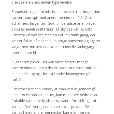
praktisere en helt anden type ledelse.
Forudsætningen for intuition er evnen til at bruge sine
sanser i samspil med andre mennesker. Når Otto
Scharmers bøger om
teori u
i de sidste år er blevet
populær ledelseslitteratur, så skyldes det, at Otto
Scharmer bevæger læseren ind i en tankegang, der
sætter fokus på evnen til at bruge sanserne og agerer
langt mere intuitivt end vores rationelle tankegang
giver os rum til.
Vi gør som plejer. Det kan være smart i mange
sammenhænge, men det er svært at tænke radikalt
anderledes og nyt, hvis vi kender løsningerne på
forhånd.
Scharmer har den pointe, at man ved at gennemgå
den proces han kalder uét, kan man blive bedre til at
frakoble rationelle logikker og vante forestillinger af
verden. Det sker i gennem en social proces. Dvs. i
samspil med andre mennesker kan man igennem