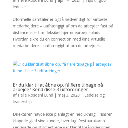
af
Helle Rosdahl Lund
|
apr 14, 2021
|
Tips til god
ledelse
Uformelle samtaler er også nødvendigt for virtuelle
medarbejdere – uafhængigt af om de arbejder fast på
distance eller har fleksibel hjemmearbejdsplads
Hvordan sikre du en connection med dine virtuelle
medarbejdere – uafhængigt af om de arbejder...
Er du klar til at åbne op, få flere tilbage på
arbejde? Kend disse 3 udfordringer
af
Helle Rosdahl Lund
|
maj 3, 2020
|
Ledelse og
leadership
Direktøren havde ikke planlagt en nedlukning. Frisøren
klippede glad sine kunder, hverdag. Restauratøren
serverede og storcentrene var klar til forårssæsonen.